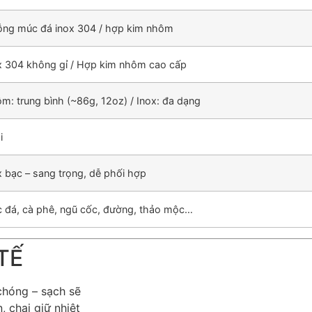
ng múc đá inox 304 / hợp kim nhôm
x 304 không gỉ / Hợp kim nhôm cao cấp
m: trung bình (~86g, 12oz) / Inox: đa dạng
i
x bạc – sang trọng, dễ phối hợp
 đá, cà phê, ngũ cốc, đường, thảo mộc…
TẾ
chóng – sạch sẽ
, chai giữ nhiệt