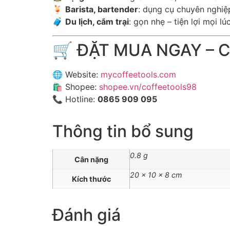
🍹
Barista, bartender
: dụng cụ chuyên nghiệp
🧳
Du lịch, cắm trại
: gọn nhẹ – tiện lợi mọi lú
🛒 ĐẶT MUA NGAY – 
🌐 Website:
mycoffeetools.com
🛍 Shopee:
shopee.vn/coffeetools98
📞 Hotline:
0865 909 095
Thông tin bổ sung
0.8 g
Cân nặng
20 × 10 × 8 cm
Kích thước
Đánh giá