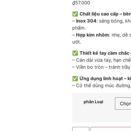
₫
57.000
✅
Chất liệu cao cấp – bề
–
Inox 304
: sáng bóng, kh
phẩm.
–
Hợp kim nhôm
: nhẹ, dễ
ướt.
✅
Thiết kế tay cầm chắc 
– Cán dài vừa tay, hạn chế
– Viền bo tròn – tránh trầ
✅
Ứng dụng linh hoạt – 
– Có thể dùng múc đường, 
phân Loại