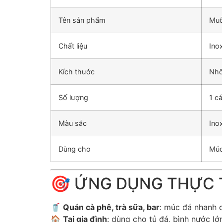
Tên sản phẩm
Muỗ
Chất liệu
Ino
Kích thước
Nhô
Số lượng
1 cá
Màu sắc
Ino
Dùng cho
Múc
🎯 ỨNG DỤNG THỰC 
🥤
Quán cà phê, trà sữa, bar
: múc đá nhanh 
🏠
Tại gia đình
: dùng cho tủ đá, bình nước lớn