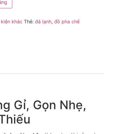
àng
 kiện khác
Thẻ:
đá lạnh
,
đồ pha chế
g Gỉ, Gọn Nhẹ,
Thiếu