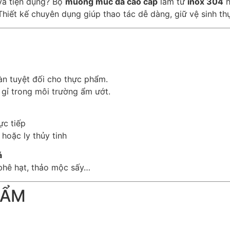
và tiện dụng? Bộ
muỗng múc đá cao cấp
làm từ
inox 304
h
 Thiết kế chuyên dụng giúp thao tác dễ dàng, giữ vệ sinh 
àn tuyệt đối cho thực phẩm.
 gỉ trong môi trường ẩm ướt.
ực tiếp
 hoặc ly thủy tinh
á
phê hạt, thảo mộc sấy…
HẨM