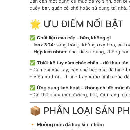
Bạn cần một dụng cụ múc đá vệ sinh, bền bỉ 
quầy bar, quán cà phê hoặc sử dụng tại nhà.
🌟 ƯU ĐIỂM NỔI BẬT
✅
Chất liệu cao cấp – bền, không gỉ
–
Inox 304
: sáng bóng, không oxy hóa, an to
–
Hợp kim nhôm
: nhẹ, dễ sử dụng, không han
✅
Thiết kế tay cầm chắc chắn – dễ thao tác
– Cán dài vừa tay, hạn chế tiếp xúc đá lạnh tr
– Viền bo tròn – tránh trầy xước bình chứa đá
✅
Ứng dụng linh hoạt – không chỉ để múc đ
– Có thể dùng múc đường, bột, đậu rang, cà 
📦 PHÂN LOẠI SẢN P
🔸
Muỗng múc đá hợp kim nhôm