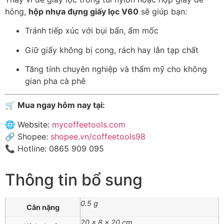
hỏng,
hộp nhựa đựng giấy lọc V60
sẽ giúp bạn:
Tránh tiếp xúc với bụi bẩn, ẩm mốc
Giữ giấy không bị cong, rách hay lẫn tạp chất
Tăng tính chuyên nghiệp và thẩm mỹ cho không
gian pha cà phê
🛒
Mua ngay hôm nay tại:
🌐 Website:
mycoffeetools.com
🔗 Shopee:
shopee.vn/coffeetools98
📞 Hotline: 0865 909 095
Thông tin bổ sung
0.5 g
Cân nặng
20 × 8 × 20 cm