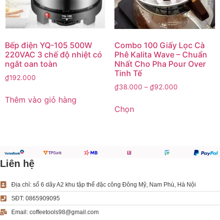
Bếp điện YQ-105 500W
Combo 100 Giấy Lọc Cà
220VAC 3 chế độ nhiệt có
Phê Kalita Wave – Chuẩn
ngắt oan toàn
Nhất Cho Pha Pour Over
Tinh Tế
₫
192.000
₫
38.000
–
₫
92.000
Thêm vào giỏ hàng
Chọn
Liên hệ
Địa chỉ: số 6 dãy A2 khu tập thể đặc công Đông Mỹ, Nam Phù, Hà Nội
SĐT: 0865909095
Email: coffeetools98@gmail.com